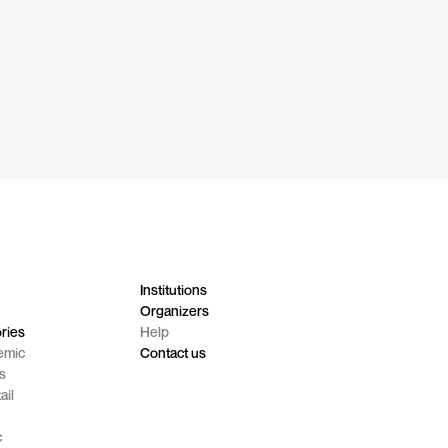
Institutions
s
Organizers
ries
Help
emic
Contact us
s
ail
c