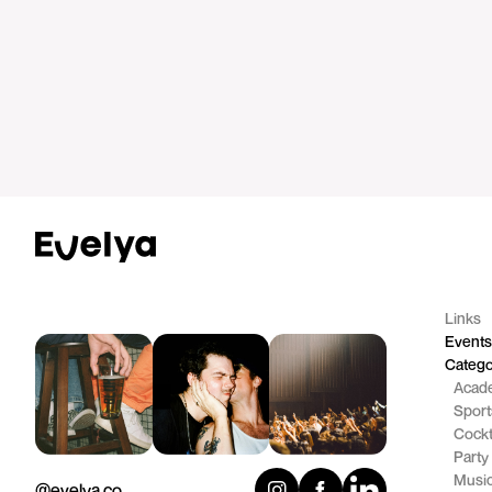
Links
Event
Catego
Acad
Sport
Cockt
Party
Musi
@evelya.co