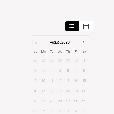
August 2026
Su
Mo
Tu
We
Th
Fr
Sa
26
27
28
29
30
31
1
2
3
4
5
6
7
8
9
10
11
12
13
14
15
16
17
18
19
20
21
22
23
24
25
26
27
28
29
30
31
1
2
3
4
5