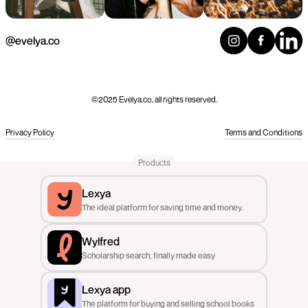
@evelya.co
©2025 Evelya.co, all rights reserved.
Privacy Policy
Terms and Conditions
Products
Lexya
The ideal platform for saving time and money.
Wylfred
Scholarship search, finally made easy
Lexya app
The platform for buying and selling school books